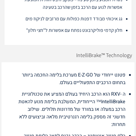
אפשרות לנוע עם הרכב בזמן שהרכב בטעינה
גג איכותי מבודד דפנות כפולות עם מרזבים לניקוז מים
חלון קדמי פוליקרבונט נפתח עם אפשרות ל"חצי חלון"
IntelliBrake™ Technology
פטנט ייחודי של E-Z-GO מערכת בלימה החכמה ביותר
בתחום הרכבים התפעוליים בעולם.
ה -RXV הוא הרכב היחיד בעולם המציע את טכנולוגיית
IntelliBrake™ הייחודית, המשלבת בלימת מנוע להאטת
הרכב במעלה או במורד של מדרונות תלולים. שילוב
חדשני זה מספק בלימה רגנרטיבית מלאה וביצועים ללא
תחרות:
בלם חנייה אוטומטי – הרכב נכנס למצב בלימת חנייה