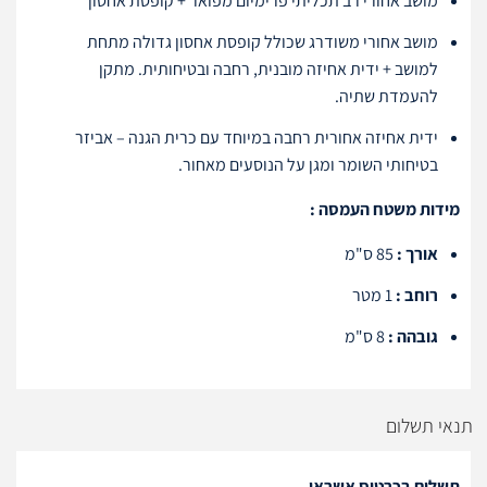
מושב אחורי רב תכליתי פרימיום מפואר + קופסת אחסון
מושב אחורי משודרג שכולל קופסת אחסון גדולה מתחת
למושב + ידית אחיזה מובנית, רחבה ובטיחותית. מתקן
להעמדת שתיה.
ידית אחיזה אחורית רחבה במיוחד עם כרית הגנה – אביזר
בטיחותי השומר ומגן על הנוסעים מאחור.
מידות משטח העמסה :
אורך :
85 ס"מ
רוחב :
1 מטר
גובהה :
8 ס"מ
תנאי תשלום
תשלום בכרטיס אשראי