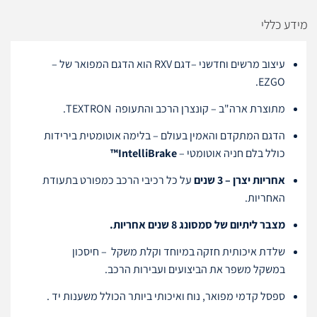
מידע כללי
עיצוב מרשים וחדשני –דגם RXV הוא הדגם המפואר של –
EZGO.
מתוצרת ארה"ב – קונצרן הרכב והתעופה TEXTRON.
הדגם המתקדם והאמין בעולם – בלימה אוטומטית בירידות
כולל בלם חניה אוטומטי –
IntelliBrake™
אחריות יצרן – 3 שנים
על כל רכיבי הרכב כמפורט בתעודת
האחריות.
מצבר ליתיום של סמסונג 8 שנים אחריות.
שלדת איכותית חזקה במיוחד וקלת משקל – חיסכון
במשקל משפר את הביצועים ועבירות הרכב.
ספסל קדמי מפואר, נוח ואיכותי ביותר הכולל משענות יד .