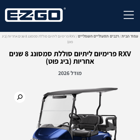
S
Return to home
k
Open primary navigation
i
p
עמוד הבית
רכבים תפעוליים חשמליים
t
/
/ RXV פרימיום ליתיום סוללת סמסונג 8 שנים אחריות (ביג
פוט)
o
RXV פרימיום ליתיום סוללת סמסונג 8 שנים
m
אחריות (ביג פוט)
a
i
מודל 2026
n
c
o
n
t
e
n
t