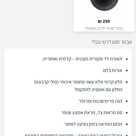
₪
299
גלגל ספייר לרכב תפעולי
אבזור סטנדרטי בכלי
תאורת לד מקורית מובנית – קדמית ואחורית.
אורות בלם
חלון קדמי מלא עשוי מחומר איכותי (פולי קרבונט)
החלון עם אופציה להתקפל
הגה פרימיום נוח ומרופד
סט מראות צד, מראת אמצע וצופר
זמזם התראה בזמן נסיעה לאחור
נטרול המנוע בזמן טעינה – פונקציה בטיחותית המונעת