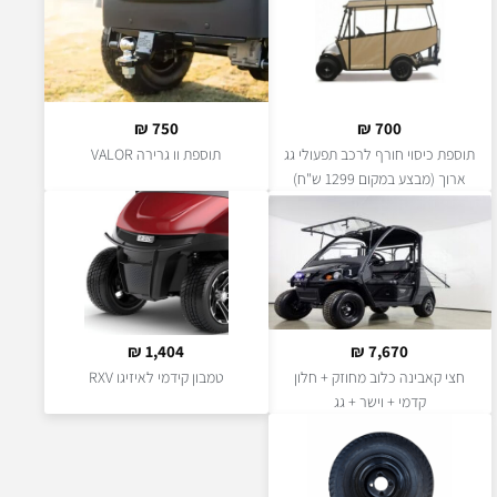
₪
750
₪
700
תוספת כיסוי חורף לרכב תפעולי גג
תוספת וו גרירה VALOR
ארוך (מבצע במקום 1299 ש"ח)
₪
1,404
₪
7,670
חצי קאבינה כלוב מחוזק + חלון
טמבון קידמי לאיזיגו RXV
קדמי + וישר + גג