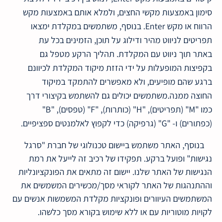
סימון באמצעות מקשי החצים, ולמלא אותם באמצעות מקש
הרווח או מקש Enter. בנוסף, משתמשים במקלדת ימצאו
תפריטים לניווט מהיר ודילוג על תוכן, הזמינים בכל עת
באתר תוך ניווט עם המקלדת. תהליך הרקע מטפל גם
בקפיצות המופעלות על ידי הזזת מיקוד המקלדת לכיוונם
ברגע שהם מופיעים, ולא מאפשרים להתמקד במיקוד
החוצה ממנה.משתמשים יכולים גם להשתמש בקיצורי דרך
כמו "M" (תפריטים), "H" (כותרות), "F" (טפסים), "B"
(כפתורים) ו- "G" (גרפיקה) כדי לקפוץ לאלמנטים ספציפיים.
בנוסף, האתר משתמש ביישום טכנולוגי של חברת "סרגל
נגישות" ופועל ברקע. תפקידו של רכיב זה לייעל את רמת
הנגישות של האתר שלנו. יישום זה מתאים את הפונקציונליות
וההתנהגות של האתר לקוראי מסך/מכשירים המשמשים את
המשתמשים העיוורים ופונקציות מקלדת המשמשות אנשים עם
לקויות מוטוריות עם או ללא שימוש בקורא מסך כלשהו.