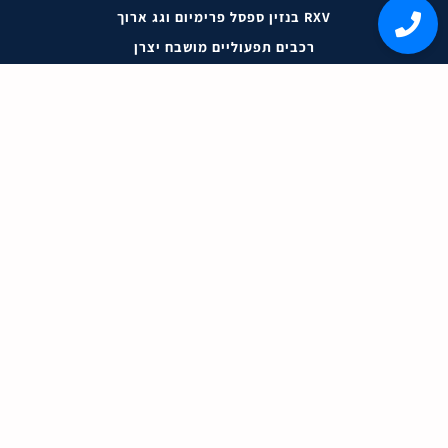
RXV בנזין ספסל פרימיום וגג ארוך
רכבים תפעוליים מושבח יצרן
RXV ליתיום פרימיום ספסל מושבח יצרן
RXV ליתיום מושבח יצרן
Freedom ליתיום מוגבה ביג פוט ספסל מתכת (ארגז) מושבח
יצרן
RXV ליתיום ספסל מתכת (ארגז) מושבח יצרן
מידע חשוב
בלוג
אודות
השכרת רכבים תפעוליים בספארי
מאמרים ומידע