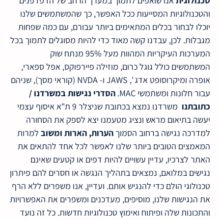
טכנולוגית
אנו שואפים לתמוך במערך הרחב של הדפדפנים
והטכנולוגיות המסייעות ככל האפשר, כך שהמשתמשים שלנו
יוכלו לבחור בכלים המתאימים ביותר עבורם, עם כמה שפחות
מגבלות. לכן, עבדנו קשה מאוד כדי להיות מסוגלים לתמוך בכל
המערכות העיקריות המהוות מעל 95% מנתח שוק
המשתמשים כולל גוגל כרום, מוזילה פיירפוקס, אפל ספארי,
אופרה ומיקרוסופט אדג ', JAWS ו- NVDA (קוראי מסך), שניהם
עבור חלונות ומשתמשי MAC.
הסדרי נגישות במשרדנו /
כתובתנו
משרדנו נמצא בכתובת שניצלר 9 ת"א איסוף עצמי
יעשה בתיאום מראש ונציג מטעמנו יצא לספק את הסחורה
למדרכה נגישה ברחוב הסמוך
הערות, הארות ומשוב
למרות
המאמצים הטובים ביותר שלנו לאפשר לכל אחד להתאים את
האתר לצרכיו, עדיין עשויים להיות דפים או קטעים שאינם
נגישים במלואם, נמצאים בתהליך הנגשה או חסרים להם פיתרון
טכנולוגי הולם כדי להנגיש אותם. ועדיין, אנו משפרים ללא הרף
את הנגישות שלנו, מוסיפים, מעדכנים ומשפרים את האפשרויות
והתכונות שלה ופיתוח ואימוץ טכנולוגיות חדשות. כל זה נועד