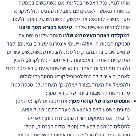
אותו לנגיש ככל האפשר בכל עת. אנו משתמשים בממשק
נגישות המאפשר לאנשים עם מוגבלות ספציפית וללא קורא
מסך מגשר- להתאים את ממשק המשתמש של האתר ולעצב
אותו לצרכים האישיים שלהם.
שימוש בקורא מסך וניווט
במקלדת באתר האינטרנט שלנו
האתר שלנו מיישם את
טכניקת תכונות ה- ARIA (יישומי אינטרנט עשירים נגישים), לצד
שינויים שונים בהתנהגות, על מנת להבטיח שמשתמשים עיוורים
המבקרים באתרנו באמצעות קוראי מסך יוכלו לקרוא, להבין
ולהנות מפונקציות האתר. ברגע שמשתמש עם קורא-מסך נכנס
לאתר, הוא יכול להיכנס לפרופיל קורא-המסך כדי לגלוש
ולהפעיל את האתר בצורה יעילה. כך האתר שלנו מכסה כמה
מהדרישות החשובות ביותר של קוראי מסך:
אופטימיזציה של קוראי מסך:
אנו מספקים לקוראי המסך
נתונים משמעותיים באמצעות מערך התכונות של ARIA.
לדוגמה, אנו מספקים תוויות טופס מדויקות; תיאורים
לסמלים הניתנים לפעולה (סמלי מדיה חברתית, סמלי
חיפוש, סמלי עגלה וכו '); הנחיות אימות לתשומות טפסים;