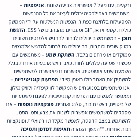
ורקעים, עם מעל 7 אפשרויות צביעה שונות.
אנימציות –
משתמשים באפילפסיה יכולים לעצור את כל ההנפשות
המפעילות בלחיצת כפתור. הנפשות הנשלטות על ידי הממשק
כוללות קטעי וידאו, GIF ומעברים מהבהבים של CSS.
הדגשת
תוכן –
המשתמשים יכולים לבחור להדגיש אלמנטים חשובים
כמו קישורים וכותרות. הם יכולים גם לבחור להדגיש אלמנטים
ממוקדים או מרחפים בלבד.
השתקת שמע –
משתמשים עם
מכשירי שמיעה עלולים לחוות כאבי ראש או בעיות אחרות בגלל
השמעת שמע אוטומטית. אפשרות זו מאפשרת למשתמשים
להשתיק את האתר כולו באופן מיידי.
הפרעות קוגניטיביות –
אנו משתמשים במנוע חיפוש המקושר לוויקיפדיה ולוויקימילון,
ומאפשר לאנשים עם הפרעות קוגניטיביות לפענח משמעויות
של ביטויים, ראשי תיבות, סלנג ואחרים.
פונקציות נוספות –
אנו
מספקים למשתמשים אפשרות לשנות את צבע וסמן הסמן,
להשתמש במצב הדפסה, לאפשר מקלדת וירטואלית ופונקציות
רבות אחרות. **המשך הצהרה
תאימות דפדפן ותמיכה