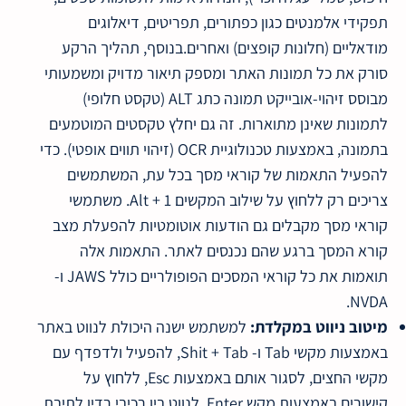
תפקידי אלמנטים כגון כפתורים, תפריטים, דיאלוגים
מודאליים (חלונות קופצים) ואחרים.בנוסף, תהליך הרקע
סורק את כל תמונות האתר ומספק תיאור מדויק ומשמעותי
מבוסס זיהוי-אובייקט תמונה כתג ALT (טקסט חלופי)
לתמונות שאינן מתוארות. זה גם יחלץ טקסטים המוטמעים
בתמונה, באמצעות טכנולוגיית OCR (זיהוי תווים אופטי). כדי
להפעיל התאמות של קוראי מסך בכל עת, המשתמשים
צריכים רק ללחוץ על שילוב המקשים Alt + 1. משתמשי
קוראי מסך מקבלים גם הודעות אוטומטיות להפעלת מצב
קורא המסך ברגע שהם נכנסים לאתר. התאמות אלה
תואמות את כל קוראי המסכים הפופולריים כולל JAWS ו-
NVDA.
מיטוב ניווט במקלדת:
למשתמש ישנה היכולת לנווט באתר
באמצעות מקשי Tab ו- Shit + Tab, להפעיל ולדפדף עם
מקשי החצים, לסגור אותם באמצעות Esc, ללחוץ על
קישורים באמצעות מקש Enter, לנווט בין רכיבי רדיו לתיבת