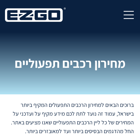
S
Return to home
k
Open primary navigation
i
p
t
o
m
מחירון רכבים תפעוליים
a
i
n
c
o
n
ברוכים הבאים למחירון הרכבים התפעולים המקיף ביותר
t
בישראל, עמוד זה נועד לתת לכם מידע מקיף על ועדכני על
e
המחירים של כל ליין הרכבים התפעוליים שאנו מציעים באתר.
n
החל מהדגמים הבסיסים ביותר ועד למאובזרים ביותר.
t