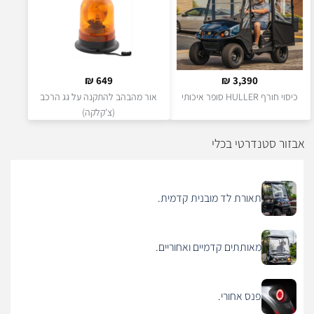
₪
649
₪
3,390
כיסוי חורף HULLER סופר איכותי
אור מהבהב להתקנה על גג הרכב
(צ'קלקה)
אבזור סטנדרטי בכלי
תאורת לד מובנית קדמית.
מאותתים קדמיים ואחוריים.
פנס אחורי.