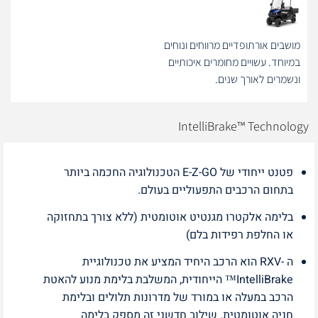
מושבים אורתופדיים מרווחים ונוחים
במיוחד. עשויים מחומרים איכותיים
ונשמרים לאורך שנים.
IntelliBrake™ Technology
פטנט ייחודי של E-Z-GO הטכנולוגיה החכמה ביותר
בתחום הרכבים התפעוליים בעולם.
בלימה אלקטרו מגנטיט אוטומטית (ללא צורך בתחזוקה
או החלפת רפידות בלם)
ה -RXV הוא הרכב היחיד המציע את טכנולוגיית
IntelliBrake™ הייחודית, המשלבת בלימת מנוע להאטת
הרכב במעלה או במורד של מדרונות תלולים ובלימת
חניה אוטומטית. שילוב חדשני זה מספק בלימה