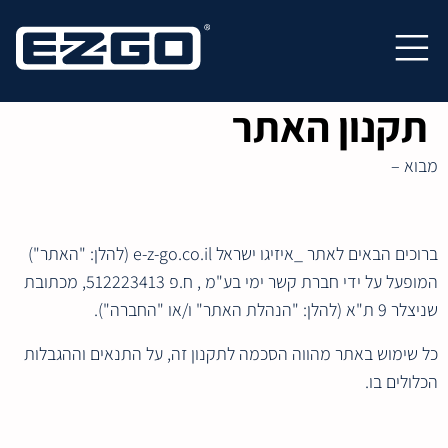
S
Return to home
k
Open primary navigation
i
p
תקנון האתר
t
o
מבוא –
m
a
i
ברוכים הבאים לאתר _איזיגו ישראל e-z-go.co.il (להלן: "האתר")
n
c
המופעל על ידי חברת קשר ימי בע"מ , ח.פ 512223413, מכתובת
o
שניצלר 9 ת"א (להלן: "הנהלת האתר" ו/או "החברה").
n
כל שימוש באתר מהווה הסכמה לתקנון זה, על התנאים וההגבלות
t
הכלולים בו.
e
n
t