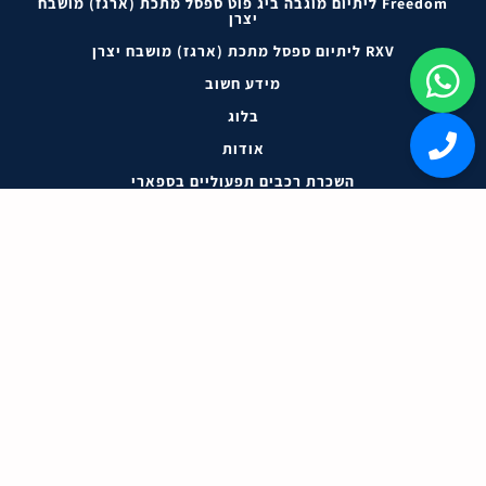
Freedom ליתיום מוגבה ביג פוט ספסל מתכת (ארגז) מושבח
יצרן
RXV ליתיום ספסל מתכת (ארגז) מושבח יצרן
מידע חשוב
בלוג
אודות
השכרת רכבים תפעוליים בספארי
מאמרים ומידע
072-335-5548 טלפון ראשי
support@e-z-go.co.il