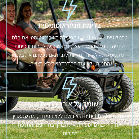
בלימת חניה אוטומטית
טכנולוגיית IntelliBrake מפעילה באופן אוטומטי את בלם
החניה ברגע שהרכב נעצר, גם בשיפוע, לנוחות ובטיחות
מקסימלית - לא עוד תהיות לגבי האם נעלתם את בלם
החנייה, ולא עוד התדרדרויות לא רצויות.
שומר על אורך החיים
מערכת IntelliBrake היא בולם ללא רפידות, מה שמאריך
את חיי הבולם ומפחית את הצורך בתיקונים והחלפת
רפידות.